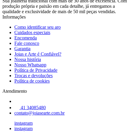
Sua joalheria tradicional com mais de 30 anos de excelência. Com
produção própria e paixão em cada detalhe, já entregamos a
qualidade e exclusividade de mais de 50 mil peças vendidas.
Informações
Como identificar seu aro
Cuidados especiais
Encomenda
Fale conosco
Garantia
Joias e Arte é Confiável?
Nossa história
Nosso Whatsapp
Política de Privacidade
Trocas e devoluções
Política de cookies
Atendimento
41 34085480
contato@joiasearte.com.br
instagram
instagram