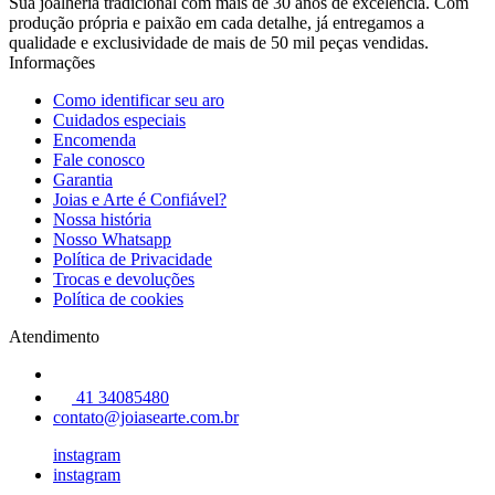
Sua joalheria tradicional com mais de 30 anos de excelência. Com
produção própria e paixão em cada detalhe, já entregamos a
qualidade e exclusividade de mais de 50 mil peças vendidas.
Informações
Como identificar seu aro
Cuidados especiais
Encomenda
Fale conosco
Garantia
Joias e Arte é Confiável?
Nossa história
Nosso Whatsapp
Política de Privacidade
Trocas e devoluções
Política de cookies
Atendimento
41 34085480
contato@joiasearte.com.br
instagram
instagram