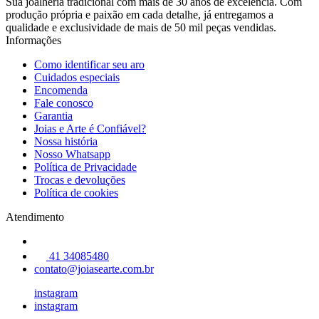
Sua joalheria tradicional com mais de 30 anos de excelência. Com
produção própria e paixão em cada detalhe, já entregamos a
qualidade e exclusividade de mais de 50 mil peças vendidas.
Informações
Como identificar seu aro
Cuidados especiais
Encomenda
Fale conosco
Garantia
Joias e Arte é Confiável?
Nossa história
Nosso Whatsapp
Política de Privacidade
Trocas e devoluções
Política de cookies
Atendimento
41 34085480
contato@joiasearte.com.br
instagram
instagram